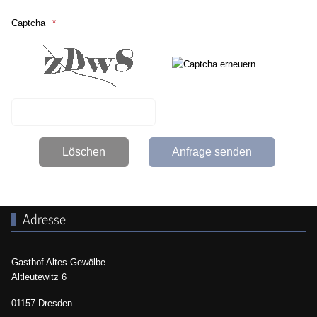
Captcha
Adresse
Gasthof Altes Gewölbe
Altleutewitz 6
01157 Dresden